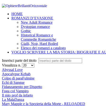
HOME
ROMANZI D’EVASIONE
New Adult Romance
Dystopian romance
Gothic
Historical Romance e
Commedie Romantiche
Gialli, Noir, Hard Boiled
Elenco dei romanzi a catalogo
VOGLIO SCRIVERE LA MIA STORIA: BIOGRAFIE E 
Inserisci parte del titolo
Visualizza n.
Abyssal Love
Apocalypse Kebab
Colpo di paraFulmine
Echi di Sangue
Fidanzamento per Dispetto
Fuga col Vampiro
Il mio prof da infarto
La MalaDanza
Mary Mapple e la Spezieria della Morte - RELOADED