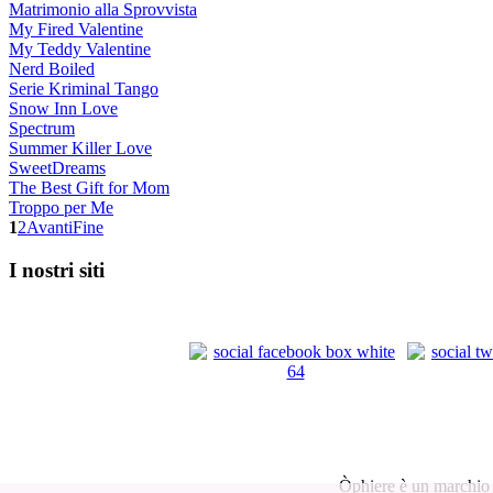
Matrimonio alla Sprovvista
My Fired Valentine
My Teddy Valentine
Nerd Boiled
Serie Kriminal Tango
Snow Inn Love
Spectrum
Summer Killer Love
SweetDreams
The Best Gift for Mom
Troppo per Me
1
2
Avanti
Fine
I nostri siti
Òphiere è un marchio