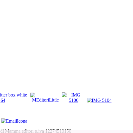
 di Mamma editori p.iva 12274510150