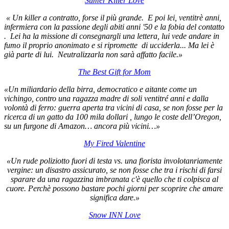
Sumer Killer Love
«
Un killer a contratto, forse il più grande. E poi lei, ventitrè anni,
infermiera con la passione degli abiti anni '50 e la fobia del contatto
.
Lei ha la missione di consegnargli una lettera, lui vede andare in
fumo il proprio anonimato e si ripromette di ucciderla... Ma lei è
già parte di lui. Neutralizzarla non sarà affatto facile.»
The Best Gift for Mom
«Un miliardario della birra, democratico e aitante come un
vichingo, contro una ragazza madre di soli ventitré anni e dalla
volontà di ferro: guerra aperta tra vicini di casa, se non fosse per la
ricerca di un gatto da 100 mila dollari , lungo le coste dell’Oregon,
su un furgone di Amazon… ancora più vicini…»
My Fired Valentine
«Un rude poliziotto fuori di testa vs. una fiorista involotanriamente
vergine: un disastro assicurato, se non fosse che t
ra i rischi di farsi
sparare da una ragazzina imbranata c'è quello che ti colpisca al
cuore. Perchè possono bastare pochi giorni per scoprire che amare
significa dare.»
Snow INN Love