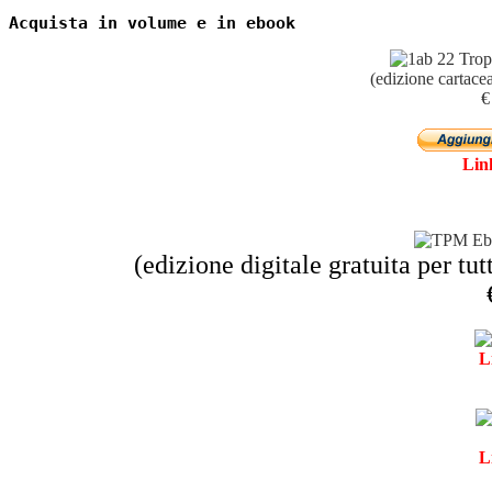
Acquista in volume e in ebook
(edizione cartace
€
Link
(edizione digitale gratuita per tutti
L
L