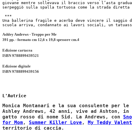
giovane mentre sollevava il braccio verso l’asta gradu
serpeggiò sulla spalla tortuosa come la strada diretta 
***
Una ballerina fragile e acerba deve vincere il saggio d
scuola arriva, condannato ai lavori sociali, un tatuas
Ashley Andrews -
Troppo per Me
391 pp. - formato cm 12,6 x 19,8 spessore cm.4
Edizione cartacea
ISBN 9788899439521
Edizione digitale
ISBN
9788899439156
L'Autrice
Monica Montanari e la sua consulente per le 
Ashley Andrews, 42 anni, vive ad Ashton, in 
gatto rosso di nome Sid. La Andrews, con
Sno
for Mom
,
Summer Killer Love
,
My Teddy Valent
territorio di caccia.