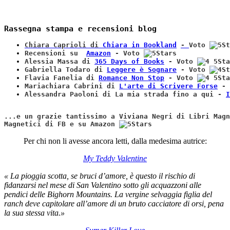
Rassegna stampa e recensioni blog
Chiara Caprioli di
Chiara in Bookland
-
Voto
Recensioni su
Amazon
-
Voto
Alessia Massa di
365 Days of Books
-
Voto
Gabriella Todaro di
Leggere è Sognare
-
Voto
Flavia Fanelia di
Romance Non Stop
-
Voto
Mariachiara Cabrini di
L'arte di Scrivere Forse
-
Alessandra Paoloni di La mia strada fino a qui -
I
...e un grazie tantissimo a Viviana Negri di Libri Magn
Magnetici di FB e su Amazon
Per chi non li avesse ancora letti, dalla medesima autrice:
My Teddy Valentine
«
La pioggia scotta, se bruci d’amore, è questo il rischio di
fidanzarsi nel mese di San Valentino sotto gli acquazzoni alle
pendici delle Bighorn Mountains. La vergine selvaggia figlia del
ranch deve capitolare all’amore di un bruto cacciatore di orsi, pena
la sua stessa vita.»