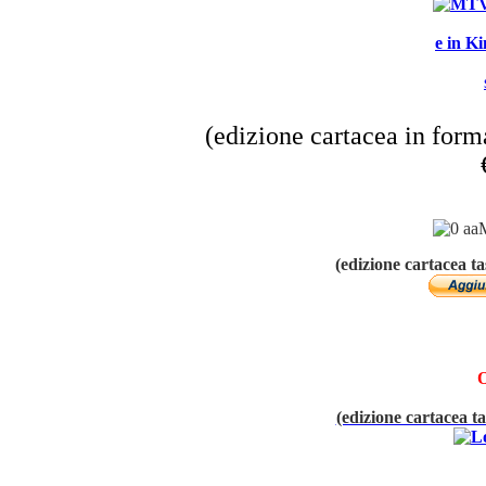
e in K
(edizione cartacea in form
(edizione cartacea t
(edizione cartacea t