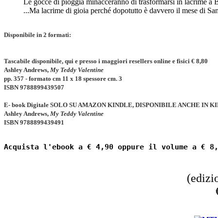
Le gocce di pioggia minacceranno di trasformarsi in lacrime a B
...Ma lacrime di gioia perché dopotutto è davvero il mese di Sa
Disponibile in 2 formati:
Tascabile disponibile, qui e presso i maggiori resellers online e fisici € 8,80
Ashley Andrews,
My Teddy Valentine
pp.
357
- formato cm 11 x 18 spessore cm. 3
ISBN
9788899439507
E- book Digitale SOLO SU AMAZON KINDLE, DISPONIBILE ANCHE IN K
Ashley Andrews,
My Teddy Valentine
ISBN 9788899439491
Acquista l'ebook a € 4,90 oppure il volume a € 8
(edizi