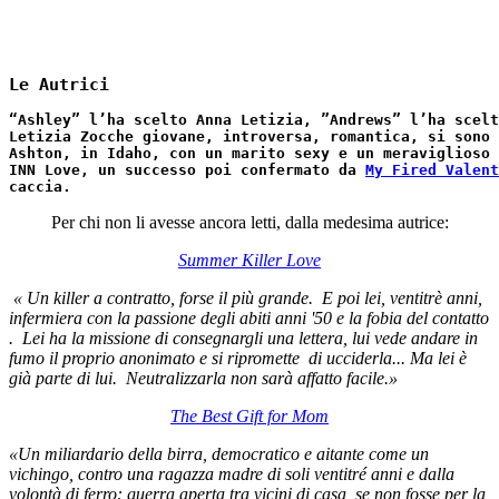
Le Autrici
“Ashley” l’ha scelto Anna Letizia, ”Andrews” l’ha scel
Letizia Zocche giovane, introversa, romantica, si sono 
Ashton, in Idaho, con un marito sexy e un meraviglioso 
INN Love, un successo poi confermato da
My Fired Valent
caccia.
Per chi non li avesse ancora letti, dalla medesima autrice:
Summer Killer Love
«
Un killer a contratto, forse il più grande. E poi lei, ventitrè anni,
infermiera con la passione degli abiti anni '50 e la fobia del contatto
.
Lei ha la missione di consegnargli una lettera, lui vede andare in
fumo il proprio anonimato e si ripromette di ucciderla... Ma lei è
già parte di lui. Neutralizzarla non sarà affatto facile.»
The Best Gift for Mom
«Un miliardario della birra, democratico e aitante come un
vichingo, contro una ragazza madre di soli ventitré anni e dalla
volontà di ferro: guerra aperta tra vicini di casa, se non fosse per la