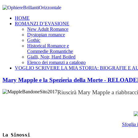
HOME
ROMANZI D’EVASIONE
New Adult Romance
Dystopian romance
Gothic
Historical Romance e
Commedie Romantiche
Gialli, Noir, Hard Boiled
Elenco dei romanzi a catalogo
VOGLIO SCRIVERE LA MIA STORIA: BIOGRAFIE E 
Mary Mapple e la Spezieria della Morte - RELOAD
Riuscirà Mary Mapple a riabbracci
Sfoglia i
La Sinossi