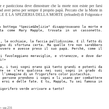
re e pasticciona deve dimostrare che la morte non esiste per farsi
i ad aver perso per sempre il proprio papà. Peccato che la Morte in
MAPPLE E LA SPEZIERIA DELLA MORTE (reloaded) di Folgorata e
a bottega "Spezie&Delizie" disapprovavano la morte e
ata come Mary Mapple, trovata in un cassonetto.
i, le occhiaie, la faccia pallidissima. E il fatto di
gno di sfortuna certa. Ma quelle tre non sarebbero
avvero e avesse preso il suo papà. Perché, come il
i favoleggiano meraviglie, e stranezze, e dove dar
i!»
ta, i tuoi sogni erano già tanto grandi e potenti da
are se c’era qualcosa nei suoi sogni in grado di
e l’immagine di un frigorifero color pistacchio.
e persone prendono i sogni e li usano per combattere
i eroi e delle fate. E tu, Mapple… Tu sei famosa in
igorifero verde arrivare a tanto?
e -
pp.231