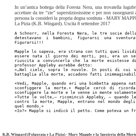
In un’antica bottega della Foresta Nera, una trovatella lugub
accettare da tre “zie” superstiziosissime e per non rassegnars
persona la consideri la propria degna sostituta - MARY 
La Pizia (K.B. Wingard). Uscita 8 settembre 2017
A Schnorr, nella Foresta Nera, le tre socie dell
detestavano i bambini, figurarsi una sventur
Figurarsi!!!
Mapple lo sapeva, era strana con tutti quei livid
essere nata il giorno dei morti, poi, era un se
riuscita a convincerla che la morte esistesse d
professor Appleby avrebbe detto:
«…Nel cielo, sopra le nuvole. In posti di cui s
battaglia alla morte, accadono fatti inimmaginabil
«Vedi, Mapple, quando eri una bimbetta appena na
sconfiggere la morte.» Mapple cercò di ricord
sconfiggere la morte e le venne in mente solament
«Tutte le volte,– ricominciò Appleby, – quando l
contro la morte, Mapple, entrano nel mondo degl
quel mondo.»
«Io?» Mapple si indicò il petto. Come poteva un fr
K.B. Wingard (Folgorata e La Pizia) -
Mary Mapple e la Spezieria della Mort