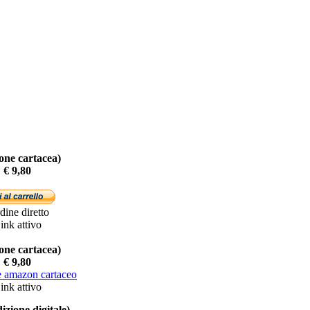
ione cartacea)
€ 9,80
ine diretto
ink attivo
ione cartacea)
€ 9,80
ink attivo
dizione digitale)