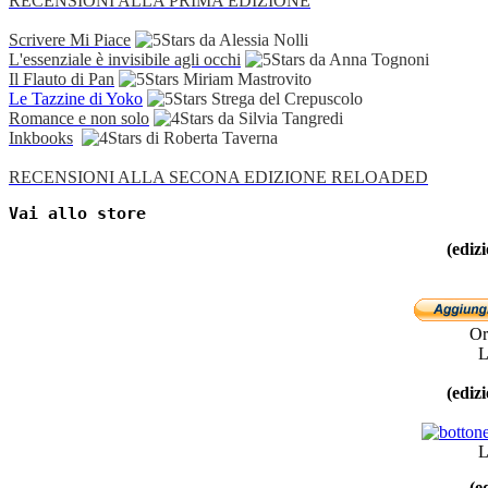
RECENSIONI ALLA PRIMA EDIZIONE
Scrivere Mi Piace
da Alessia Nolli
L'essenziale è invisibile agli occhi
da Anna Tognoni
Il Flauto di Pan
Miriam Mastrovito
Le Tazzine di Yoko
Strega del Crepuscolo
Romance e non solo
da Silvia Tangredi
Inkbooks
di Roberta
Taverna
RECENSIONI ALLA SECONA EDIZIONE RELOADED
Vai allo store
(ediz
Ord
L
(ediz
L
(e