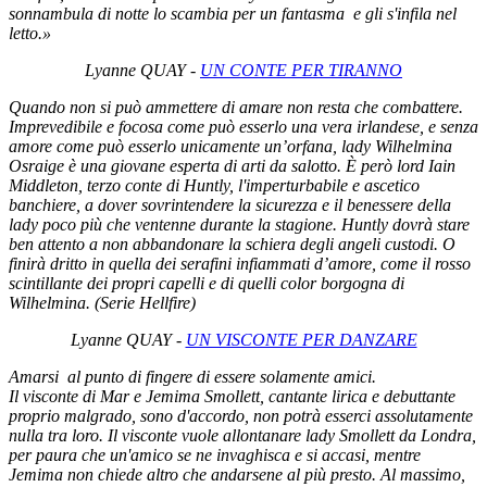
sonnambula di notte lo scambia per un fantasma e gli s'infila nel
letto.
»
Lyanne QUAY -
UN CONTE PER TIRANNO
Quando non si può ammettere di amare non resta che combattere.
Imprevedibile e focosa come può esserlo una vera irlandese, e senza
amore come può esserlo unicamente un’orfana, lady Wilhelmina
Osraige è una giovane esperta di arti da salotto. È però lord Iain
Middleton, terzo conte di Huntly, l'imperturbabile e ascetico
banchiere, a dover sovrintendere la sicurezza e il benessere della
lady poco più che ventenne durante la stagione. Huntly dovrà stare
ben attento a non abbandonare la schiera degli angeli custodi. O
finirà dritto in quella dei serafini infiammati d’amore, come il rosso
scintillante dei propri capelli e di quelli color borgogna di
Wilhelmina. (Serie Hellfire)
Lyanne QUAY -
UN VISCONTE PER DANZARE
Amarsi al punto di fingere di essere solamente amici.
Il visconte di Mar e Jemima Smollett, cantante lirica e debuttante
proprio malgrado, sono d'accordo, non potrà esserci assolutamente
nulla tra loro. Il visconte vuole allontanare lady Smollett da Londra,
per paura che un'amico se ne invaghisca e si accasi, mentre
Jemima non chiede altro che andarsene al più presto. Al massimo,