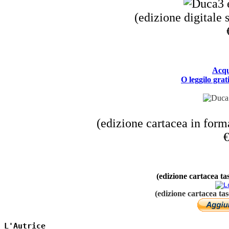
(edizione digitale
A
cqu
O leggilo grat
(edizione cartacea in form
€
(edizione cartacea t
(edizione cartacea ta
L'Autrice