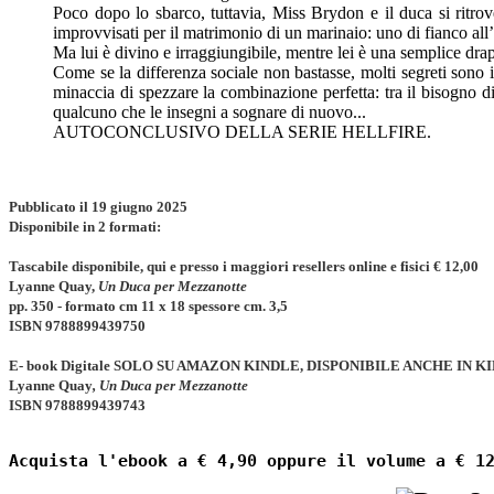
Poco dopo lo sbarco, tuttavia, Miss Brydon e il duca si ritrov
improvvisati per il matrimonio di un marinaio: uno di fianco all
Ma lui è divino e irraggiungibile, mentre lei è una semplice dra
Come se la differenza sociale non bastasse, molti segreti sono i
minaccia di spezzare la combinazione perfetta: tra il bisogno di
qualcuno che le insegni a sognare di nuovo...
AUTOCONCLUSIVO DELLA SERIE HELLFIRE.
Pubblicato il 19 giugno 2025
Disponibile in 2 formati:
Tascabile disponibile, qui e presso i maggiori resellers online e fisici € 12,00
Lyanne Quay,
Un Duca per Mezzanotte
pp.
350
- formato cm 11 x 18 spessore cm. 3,5
ISBN
9788899439750
E- book Digitale SOLO SU AMAZON KINDLE, DISPONIBILE ANCHE IN K
Lyanne Quay
,
Un Duca per Mezzanotte
ISBN 9788899439743
Acquista l'ebook a € 4,90 oppure il volume a € 1