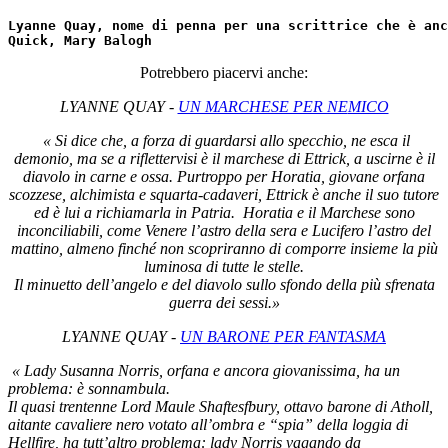
Lyanne Quay, nome di penna per una scrittrice che è anc
Quick, Mary Balogh
Potrebbero piacervi anche:
LYANNE QUAY -
UN MARCHESE PER NE
MICO
«
Si dice che, a forza di guardarsi allo specchio, ne esca il
demonio, ma se a riflettervisi è il marchese di Ettrick, a uscirne è il
diavolo in carne e ossa. Purtroppo per Horatia, giovane orfana
scozzese, alchimista e squarta-cadaveri, Ettrick è anche il suo tutore
ed è lui a richiamarla in Patria. Horatia e il Marchese sono
inconciliabili, come Venere l’astro della sera e Lucifero l’astro del
mattino, almeno finché non scopriranno di comporre insieme la più
luminosa di tutte le stelle.
Il minuetto dell’angelo e del diavolo sullo sfondo della più sfrenata
guerra dei sessi.»
LYANNE QUAY -
UN BARONE PER FANTASMA
«
Lady Susanna Norris, orfana e ancora giovanissima, ha un
problema: è sonnambula.
Il quasi trentenne Lord Maule Shaftesfbury, ottavo barone di Atholl,
aitante cavaliere nero votato all’ombra e “spia” della loggia di
Hellfire, ha tutt’altro problema: lady Norris vagando da