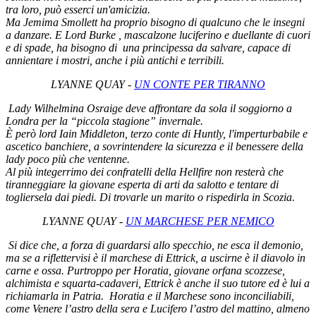
tra loro, può esserci un'amicizia.
Ma Jemima Smollett ha proprio bisogno di qualcuno che le insegni
a danzare. E Lord Burke , mascalzone luciferino e duellante di cuori
e di spade, ha bisogno di una principessa da salvare, capace di
annientare i mostri, anche i più antichi e terribili.
LYANNE QUAY -
UN CONTE PER TIRANN
O
L
ady Wilhelmina Osraige deve affrontare da sola il soggiorno a
Londra per la “piccola stagione” invernale.
È però lord Iain Middleton, terzo conte di Huntly, l'imperturbabile e
ascetico banchiere, a sovrintendere la sicurezza e il benessere della
lady poco più che ventenne.
Al più integerrimo dei confratelli della Hellfire non resterà che
tiranneggiare la giovane esperta di arti da salotto e tentare di
togliersela dai piedi. Di trovarle un marito o rispedirla in Scozia.
LYANNE QUAY -
UN MARCHESE PER NE
MICO
Si dice che, a forza di guardarsi allo specchio, ne esca il demonio,
ma se a riflettervisi è il marchese di Ettrick, a uscirne è il diavolo in
carne e ossa. Purtroppo per Horatia, giovane orfana scozzese,
alchimista e squarta-cadaveri, Ettrick è anche il suo tutore ed è lui a
richiamarla in Patria. Horatia e il Marchese sono inconciliabili,
come Venere l’astro della sera e Lucifero l’astro del mattino, almeno