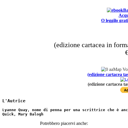
A
cqu
O leggilo grat
(edizione cartacea in form
€
(edizione cartacea t
(edizione cartacea ta
L'Autrice
Lyanne Quay, nome di penna per una scrittrice che è anc
Quick, Mary Balogh
Potrebbero piacervi anche: