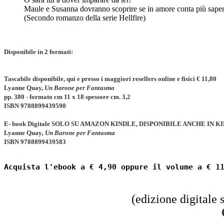
Maule e Susanna dovranno scoprire se in amore conta più saper fi
(Secondo romanzo della serie Hellfire)
Disponibile in 2 formati:
Tascabile disponibile, qui e presso i maggiori resellers online e fisici € 11,80
Lyanne Quay,
Un Barone per Fantasma
pp.
380
- formato cm 11 x 18 spessore cm. 3,2
ISBN
9788899439590
E- book Digitale SOLO SU AMAZON KINDLE, DISPONIBILE ANCHE IN K
Lyanne Quay
,
Un Barone per Fantasma
ISBN 9788899439583
Acquista l'ebook a € 4,90 oppure il volume a € 1
(edizione digitale