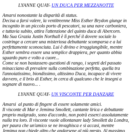
LYANNE QUAY
-
UN DUCA PER MEZZANOTTE
Amarsi nonostante la disparità di status.
Decisa a farsi valere, la ventitreenne Miss Esther Brydon giunge in
incognito in un piccolo porto di pescatori, su una nave carboniera,
e tuttavia subito, attira l'attenzione del quinto duca di Abercorn.
Ma Sua Grazia Justin Northall è lì perché il dovere sociale lo
costringe a cercare una misteriosa debuttante scomparsa e a lui
perfettamente sconosciuta. Lui è divino e irraggiungibile, mentre
Esther sembra essere una semplice drappiera, per quanto abbia
sguardo puro e volto a cuore...
Come se non bastassero questioni di rango, i segreti del passato
minacciano di prevalere sulla combinazione perfetta, quella tra
l'annoiatissimo, biondissimo, altissimo Duca, incapace di vivere
davvero, e il brio di Esther, in cerca di qualcuno che le insegni a
sognare di nuovo...
.
LYANNE QUAY
-
UN VISCONTE PER DANZARE
Amarsi al punto di fingere di essere solamente amici.
Il visconte di Mar e Jemima Smollett, cantante lirica e debuttante
proprio malgrado, sono d'accordo, non potrà esserci assolutamente
nulla tra loro. Il visconte vuole allontanare lady Smollett da Londra,
per paura che un'amico se ne invaghisca e si accasi, mentre
Jemima non chiede altro che andarsene al più presto. Al massimo,