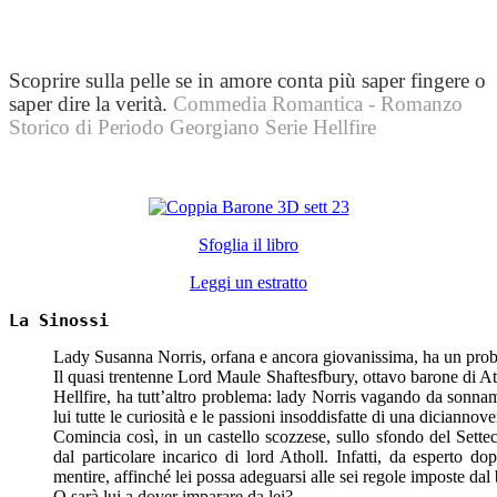
Scoprire sulla pelle se in amore conta più saper fingere o
saper dire la verità.
Commedia Romantica - Romanzo
Storico di Periodo Georgiano Serie Hellfire
Sfoglia il libro
Leggi un estratto
La Sinossi
Lady Susanna Norris, orfana e ancora giovanissima, ha un pro
Il quasi trentenne Lord Maule Shaftesfbury, ottavo barone di Ath
Hellfire, ha tutt’altro problema: lady Norris vagando da sonna
lui tutte le curiosità e le passioni insoddisfatte di una diciannov
Comincia così, in un castello scozzese, sullo sfondo del Sett
dal particolare incarico di lord Atholl. Infatti, da esperto d
mentire, affinché lei possa adeguarsi alle sei regole imposte da
O sarà lui a dover imparare da lei?