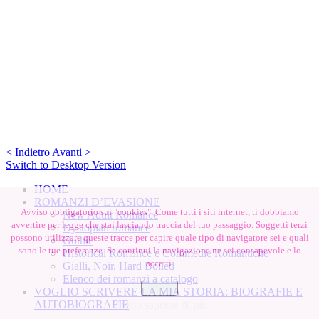
< Indietro
Avanti >
Switch to Desktop Version
HOME
ROMANZI D’EVASIONE
Avviso obbligatorio sui "cookies". Come tutti i siti internet, ti dobbiamo
New Adult Romance
avvertire per legge che stai lasciando traccia del tuo passaggio. Soggetti terzi
Dystopian romance
possono utilizzare queste tracce per capire quale tipo di navigatore sei e quali
Gothic
sono le tue preferenze. Se continui la navigazione ne sei consapevole e lo
Historical Romance e Commedie Romantiche
accetti.
Gialli, Noir, Hard Boiled
Elenco dei romanzi a catalogo
Chiudi
VOGLIO SCRIVERE LA MIA STORIA: BIOGRAFIE E
AUTOBIOGRAFIE
Voglio saperne di più