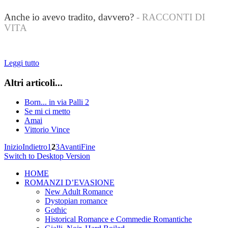
Anche io avevo tradito, davvero?
- RACCONTI DI
VITA
Leggi tutto
Altri articoli...
Born... in via Palli 2
Se mi ci metto
Amai
Vittorio Vince
Inizio
Indietro
1
2
3
Avanti
Fine
Switch to Desktop Version
HOME
ROMANZI D’EVASIONE
New Adult Romance
Dystopian romance
Gothic
Historical Romance e Commedie Romantiche