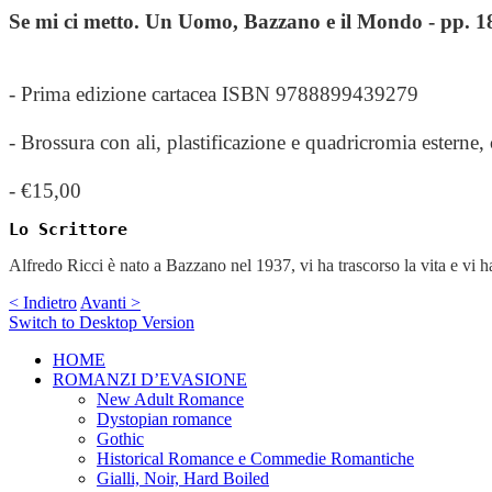
Se mi ci metto. Un Uomo, Bazzano e il Mondo - pp. 1
- Prima edizione cartacea ISBN 9788899439279
- Brossura con ali, plastificazione e quadricromia esterne
-
€15,00
Lo Scrittore
Alfredo Ricci è nato a Bazzano nel 1937, vi ha trascorso la vita e vi ha p
< Indietro
Avanti >
Switch to Desktop Version
HOME
ROMANZI D’EVASIONE
New Adult Romance
Dystopian romance
Gothic
Historical Romance e Commedie Romantiche
Gialli, Noir, Hard Boiled