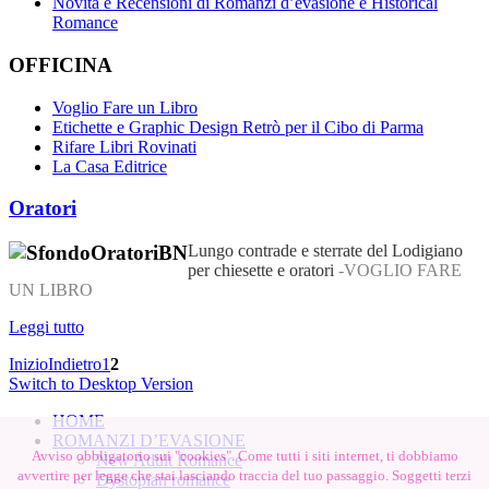
Novità e Recensioni di Romanzi d’evasione e Historical
Romance
OFFICINA
Voglio Fare un Libro
Etichette e Graphic Design Retrò per il Cibo di Parma
Rifare Libri Rovinati
La Casa Editrice
Oratori
Lungo contrade e sterrate del Lodigiano
per chiesette e oratori
-VOGLIO FARE
UN LIBRO
Leggi tutto
Inizio
Indietro
1
2
Switch to Desktop Version
HOME
ROMANZI D’EVASIONE
Avviso obbligatorio sui "cookies". Come tutti i siti internet, ti dobbiamo
New Adult Romance
avvertire per legge che stai lasciando traccia del tuo passaggio. Soggetti terzi
Dystopian romance