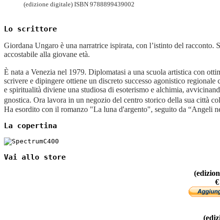
(edizione digitale) ISBN 9788899439002
Lo scrittore
Giordana Ungaro è una narratrice ispirata, con l’istinto del racconto
accostabile alla giovane età.
È nata a Venezia nel 1979. Diplomatasi a una scuola artistica con ottimi
scrivere e dipingere ottiene un discreto successo agonistico regionale c
e spiritualità diviene una studiosa di esoterismo e alchimia, avvicinan
gnostica. Ora lavora in un negozio del centro storico della sua città co
Ha esordito con il romanzo "La luna d'argento", seguito da “Angeli ne
La copertina
Vai allo store
(edizio
€
(ediz