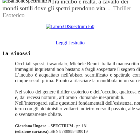
Tra incubo e realtà, a cavallo dei
mondi sottili dove gli spettri prendono vita
-
Thriller
Esoterico
Leggi l'estratto
La sinossi
Occhiali spessi, trasandato, Michele Benni tratta il manoscritt
immagini inquietanti non bastano a fargli sospettare il segreto d
L’incubo è acquattato nell’abisso, scarnificato e spettrale c
cinque secoli prima. Pronto a rilasciare la mandibola in un sorri
Nel solco del genere thriller esoterico e dell’occulto, qualcos
e, dai recessi notturni, affiorano domande inesprimibili.
Nell’interrogarci sulle questioni fondamentali dell’esistenza, no
terra con gli alchimisti o voltarci indietro verso il passato, alle s
o sventatamente obliate.
Giordana Ungaro -
SPECTRUM -
pp.181
(edizione cartacea)
ISBN
9788899439019